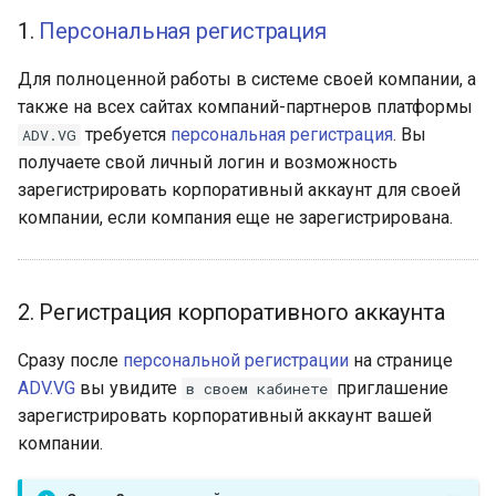
операторам
1.
Персональная регистрация
Импорт в систему
Для полноценной работы в системе своей компании, а
адресной сетки
также на всех сайтах компаний-партнеров платформы
требуется
персональная регистрация
. Вы
ADV.VG
Загрузка фото / схем
получаете свой личный логин и возможность
рекламных носителей
зарегистрировать корпоративный аккаунт для своей
компании, если компания еще не зарегистрирована.
Настройка адресной базы
Расстановка носителей на
интерактивных картах
2. Регистрация корпоративного аккаунта
Редактирование
Сразу после
персональной регистрации
на странице
информации о носителях
ADV.VG
вы увидите
приглашение
в своем кабинете
зарегистрировать корпоративный аккаунт вашей
Добавление новых
компании.
плоскостей