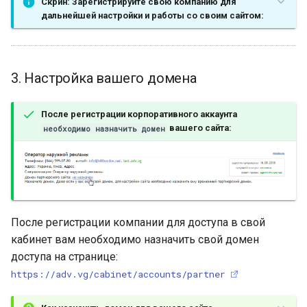
Скрин: Зарегистрируйте свою компанию для
Настройка видимости
дальнейшей настройки и работы со своим сайтом:
отдельных плоскостей
Обновление занятости на
3. Настройка вашего домена
вашем сайте
Автоматическая
После регистрации корпоративного аккаунта
синхронизация занятости
вашего сайта:
необходимо назначить домен
После регистрации компании для доступа в свой
кабинет вам необходимо назначить свой домен
доступа на странице:
https://adv.vg/cabinet/accounts/partner